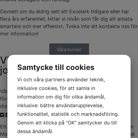
Oavsett om du aldrig sett ett Excelark tidigare eller har
flera års erfarenhet, hittar vi nivån som får dig att arbeta
smartare och mer effektivt. Tveka inte att kontakta oss för
mer information!
Våra kurser
Vi hjälper våra kunder att
Samtycke till cookies
jobba
smartare
Vi och våra partners använder teknik,
inklusive cookies, för att samla in
Våra kunder finns inom många olika branscher, tex
information om dig för olika ändamål,
försäkring, bank & finans, värme & kraftproduktion,
inklusive: bättre användarupplevelse,
distribution och byggnation.
funktionalitet, statistik och marknadsföring.
Försäkringssystem
Genom att klicka på "OK" samtycker du till
Ett komplett affärssystem baserat på relationsdatabasen
dessa ändamål.
Microsoft Access för att hantera försäkringskoncept med