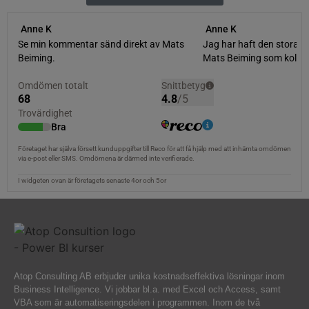
Atop Consulting AB erbjuder unika kostnadseffektiva lösningar inom
Business Intelligence. Vi jobbar bl.a. med Excel och Access, samt
VBA som är automatiseringsdelen i programmen. Inom de två